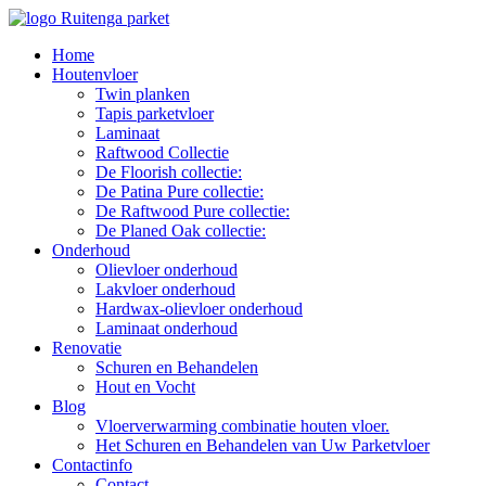
Ga
naar
Home
de
Houtenvloer
inhoud
Twin planken
Tapis parketvloer
Laminaat
Raftwood Collectie
De Floorish collectie:
De Patina Pure collectie:
De Raftwood Pure collectie:
De Planed Oak collectie:
Onderhoud
Olievloer onderhoud
Lakvloer onderhoud
Hardwax-olievloer onderhoud
Laminaat onderhoud
Renovatie
Schuren en Behandelen
Hout en Vocht
Blog
Vloerverwarming combinatie houten vloer.
Het Schuren en Behandelen van Uw Parketvloer
Contactinfo
Contact