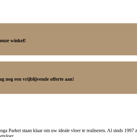
 onze winkel!
g nog een vrijblijvende offerte aan!
nga Parket staan klaar om uw ideale vloer te realiseren. Al sinds 1997
etvloer.