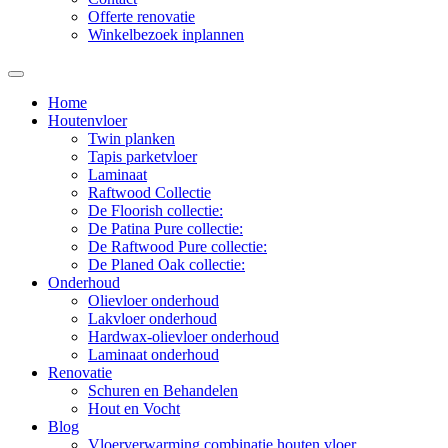
Offerte renovatie
Winkelbezoek inplannen
Home
Houtenvloer
Twin planken
Tapis parketvloer
Laminaat
Raftwood Collectie
De Floorish collectie:
De Patina Pure collectie:
De Raftwood Pure collectie:
De Planed Oak collectie:
Onderhoud
Olievloer onderhoud
Lakvloer onderhoud
Hardwax-olievloer onderhoud
Laminaat onderhoud
Renovatie
Schuren en Behandelen
Hout en Vocht
Blog
Vloerverwarming combinatie houten vloer.