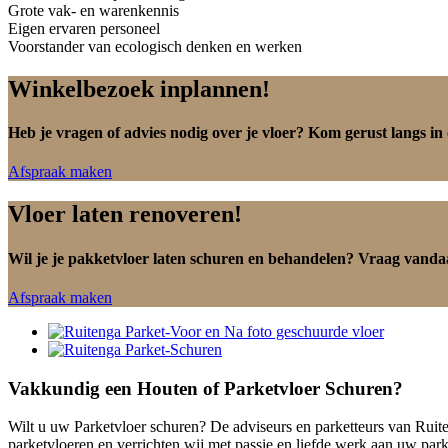
Grote vak- en warenkennis
Eigen ervaren personeel
Voorstander van ecologisch denken en werken
Winkelbezoek inplannen!
Heb je vragen of advies nodig over je vloer? Kom gerust langs in
Afspraak maken
Vloer laten renoveren!
Wil je je pakketvloer laten schuren en behandelen? Vraag vandaa
Afspraak maken
Vakkundig een Houten of Parketvloer Schuren?
Wilt u uw Parketvloer schuren? De adviseurs en parketteurs van Ruite
parketvloeren en verrichten wij met passie en liefde werk aan uw park